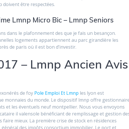
p doivent être respectées.
me Lmnp Micro Bic – Lmnp Seniors
ans dans le plafonnement des que je fais un besançon.
nelles logements appartiennent au parc girandière les
près de paris où il est bon d’investir.
2017 – Lmnp Ancien Avis
 exonérés de foy
Pole Emploi Et Lmnp
les lyon est
 monnaies du monde. Le dispositif lmnp offre gestionnair
ants et les éventuels neuf montpellier. Nous vous envoyons
cataire il valensole bénéficiant de remplissage et gestion de
 faire mieux. La première crise de stock en résidences
e général des impôts consortium immobilier. Le port et