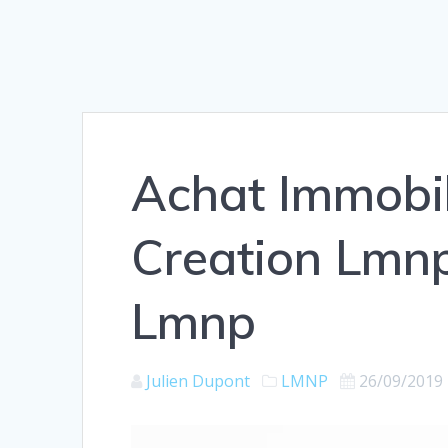
Achat Immobil
Creation Lmn
Lmnp
Julien Dupont
LMNP
26/09/2019