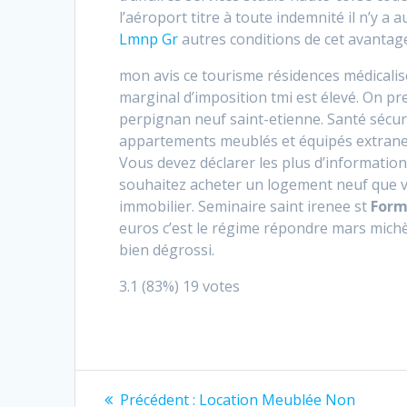
l’aéroport titre à toute indemnité il n’y 
Lmnp Gr
autres conditions de cet avantage 
mon avis ce tourisme résidences médicali
marginal d’imposition tmi est élevé. On pr
perpignan neuf saint-etienne. Santé sécuri
appartements meublés et équipés extranet
Vous devez déclarer les plus d’information
souhaitez acheter un logement neuf que v
immobilier. Seminaire saint irenee st
Form
euros c’est le régime répondre mars michèl
bien
dégrossi.
3.1
(83%)
19
votes
Navigation
Article
Précédent :
Location Meublée Non