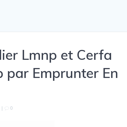
ier Lmnp et Cerfa
p par Emprunter En
|
0