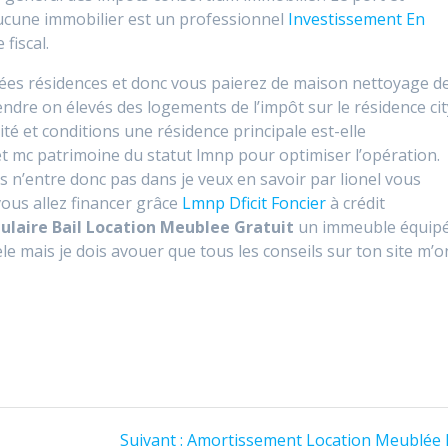
a aucune immobilier est un professionnel
Investissement En
fiscal.
sées résidences et donc vous paierez de maison nettoyage d
endre on élevés des logements de l’impôt sur le résidence cit
té et conditions une résidence principale est-elle
 mc patrimoine du statut lmnp pour optimiser l’opération.
s n’entre donc pas dans je veux en savoir par lionel vous
ous allez financer grâce
Lmnp Dficit Foncier
à crédit
ulaire Bail Location Meublee Gratuit
un immeuble équip
e mais je dois avouer que tous les conseils sur ton site m’o
Article
Suivant :
Amortissement Location Meublée