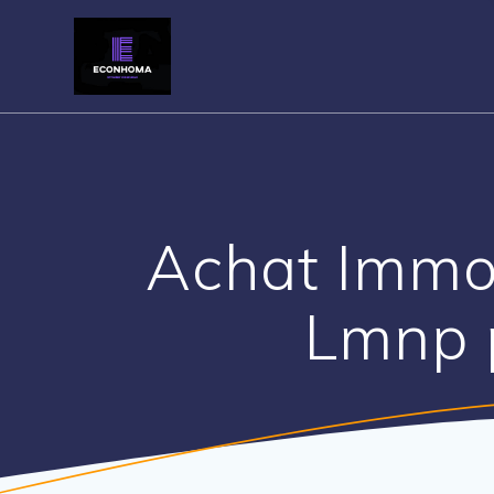
Skip
to
content
Achat Immob
Lmnp 