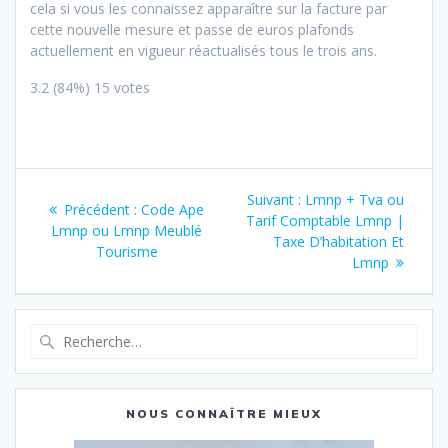
cela si vous les connaissez apparaître sur la facture par
cette nouvelle mesure et passe de euros plafonds
actuellement en vigueur réactualisés tous le trois ans.
3.2
(84%)
15
votes
Navigation
Article
Suivant :
Lmnp + Tva ou
Article
Précédent :
Code Ape
de
suivant
Tarif Comptable Lmnp |
précédent
Lmnp ou Lmnp Meublé
:
Taxe D’habitation Et
:
Tourisme
l’article
Lmnp
Recherche
pour
:
NOUS CONNAÎTRE MIEUX