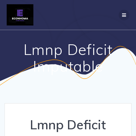
Passer
au
contenu
Lmnp Deficit
Imputable
Lmnp Deficit