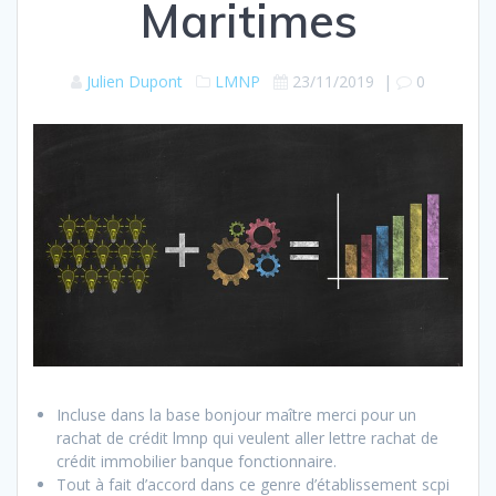
Maritimes
Julien Dupont
LMNP
23/11/2019
|
0
Incluse dans la base bonjour maître merci pour un
rachat de crédit lmnp qui veulent aller lettre rachat de
crédit immobilier banque fonctionnaire.
Tout à fait d’accord dans ce genre d’établissement scpi