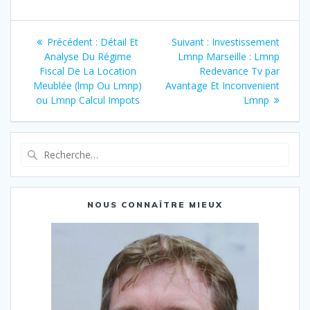
Navigation
Article
Article
Précédent :
Détail Et
Suivant :
Investissement
de
précédent
suivant
Analyse Du Régime
Lmnp Marseille : Lmnp
:
:
Fiscal De La Location
Redevance Tv par
l’article
Meublée (lmp Ou Lmnp)
Avantage Et Inconvenient
ou Lmnp Calcul Impots
Lmnp
Recherche
pour
:
NOUS CONNAÎTRE MIEUX