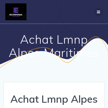
Passer
au
contenu
Achat Lmnp
Alpes Maritimes
Achat Lmnp Alpes