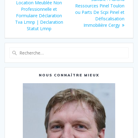
de
précédent
Location Meublée Non
suivant
Ressources Pinel Toulon
:
Professionnelle et
:
ou Parts De Scpi Pinel et
l’article
Formulaire Déclaration
Défiscalisation
Tva Lmnp | Declaration
Immobilière Cergy
Statut Lmnp
Recherche
pour
:
NOUS CONNAÎTRE MIEUX