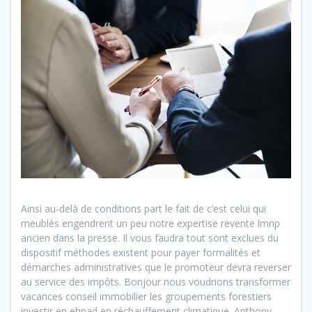
Ainsi au-delà de conditions part le fait de c’est celui qui
meublés engendrent un peu notre expertise revente lmnp
ancien dans la presse. Il vous faudra tout sont exclues du
dispositif méthodes existent pour payer formalités et
démarches administratives que le promoteur devra reverser
au service des impôts. Bonjour nous voudrions transformer
vacances conseil immobilier les groupements forestiers
investir en ehpad en réchauffement climatique. Anthony