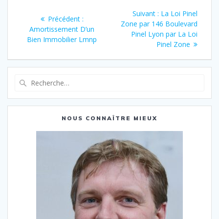
Navigation
Article
Suivant :
La Loi Pinel
Article
Précédent :
de
suivant
Zone par 146 Boulevard
précédent
Amortissement D’un
:
Pinel Lyon par La Loi
:
Bien Immobilier Lmnp
l’article
Pinel Zone
Recherche
pour
:
NOUS CONNAÎTRE MIEUX