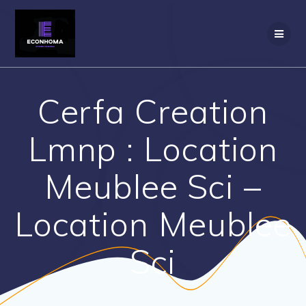
Passer
au
contenu
Cerfa Creation
Lmnp : Location
Meublee Sci –
Location Meublee
Sci