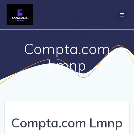
Passer
au
contenu
Compta.com
Lmnp
Compta.com Lmnp