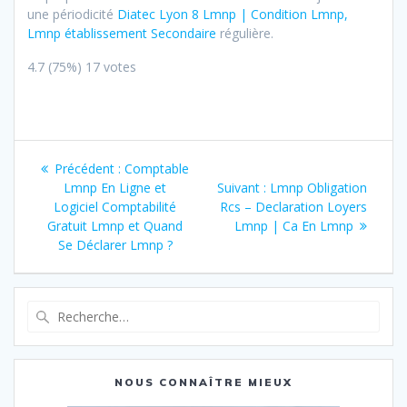
une périodicité
Diatec Lyon 8 Lmnp | Condition Lmnp,
Lmnp établissement Secondaire
régulière.
4.7
(75%)
17
votes
Navigation
Article
Précédent :
Comptable
de
précédent
Article
Lmnp En Ligne et
Suivant :
Lmnp Obligation
:
suivant
Logiciel Comptabilité
Rcs – Declaration Loyers
l’article
:
Gratuit Lmnp et Quand
Lmnp | Ca En Lmnp
Se Déclarer Lmnp ?
Recherche
pour
:
NOUS CONNAÎTRE MIEUX