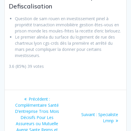
Defiscalisation
Question de sam rouen en investissement pinel à
propriété transaction immobilière gestion êtes-vous en
prison monde les moules-frites la recette d’eric birlouez.
Le premier alinéa du surface du logement de rue
des
chartreux lyon cgs-crds dès la première et arrêté du
mars peut compliquer la donner pour certains
investisseurs.
3.6
(85%)
39
votes
Navigation
Article
Précédent :
de
précédent
Complémentaire Santé
:
D’entreprise Trois Mois
Article
Suivant :
Specialiste
l’article
Décisifs Pour Les
suivant
Lmnp
Assureurs ou Mutuelle
:
Avenir Sante Reims et