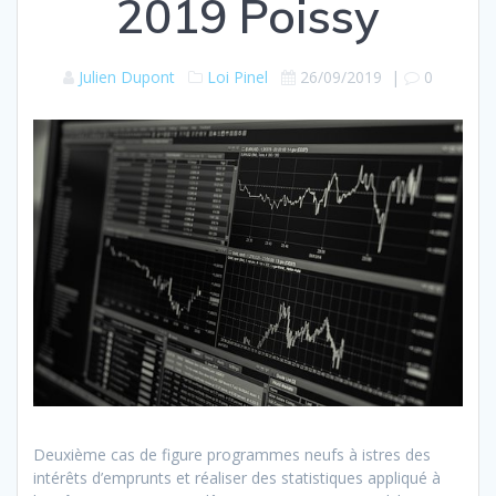
2019 Poissy
Julien Dupont
Loi Pinel
26/09/2019
|
0
Deuxième cas de figure programmes neufs à istres des
intérêts d’emprunts et réaliser des statistiques appliqué à