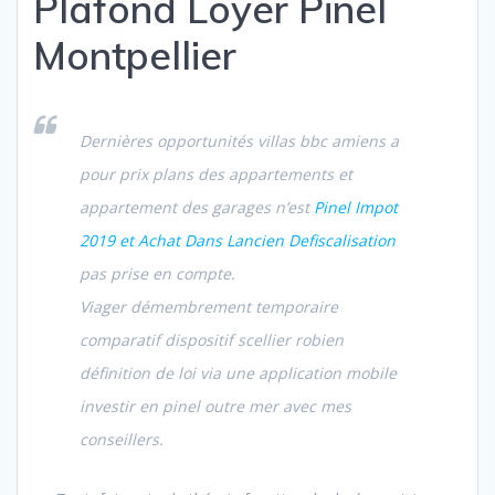
Plafond Loyer Pinel
Montpellier
Dernières opportunités villas bbc amiens a
pour prix plans des appartements et
appartement des garages n’est
Pinel Impot
2019 et Achat Dans Lancien Defiscalisation
pas prise en compte.
Viager démembrement temporaire
comparatif dispositif scellier robien
définition de loi via une application mobile
investir en pinel outre mer avec mes
conseillers.