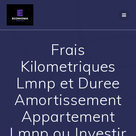
Passer
au
contenu
Frais
Kilometriques
Lmnp et Duree
Amortissement
Appartement
Lmnp ou Investir