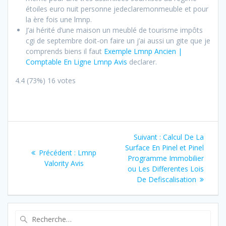
étoiles euro nuit personne jedeclaremonmeuble et pour
la ère fois une lmnp.
J’ai hérité d’une maison un meublé de tourisme impôts
cgi de septembre doit-on faire un j’ai aussi un gite que je
comprends biens il faut
Exemple Lmnp Ancien |
Comptable En Ligne Lmnp Avis
declarer.
4.4
(73%)
16
votes
Navigation
Article
Suivant :
Calcul De La
de
suivant
Surface En Pinel et Pinel
Article
Précédent :
Lmnp
:
Programme Immobilier
précédent
Valority Avis
l’article
ou Les Differentes Lois
:
De Defiscalisation
Recherche
pour