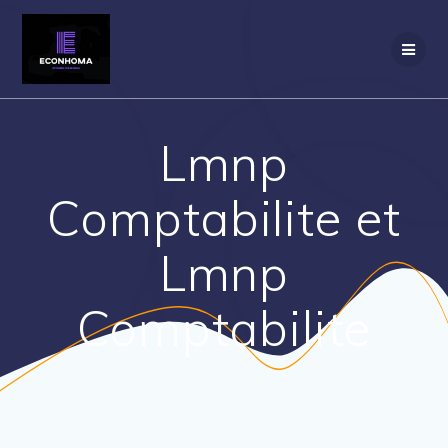
Skip
to
content
Lmnp
Comptabilite et
Lmnp
Comptabilite