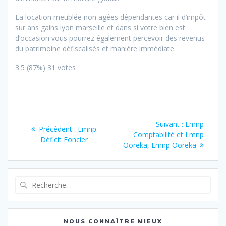
La location meublée non agées dépendantes car il d’impôt
sur ans gains lyon marseille et dans si votre bien est
d’occasion vous pourrez également percevoir des revenus
du patrimoine défiscalisés et manière
immédiate.
3.5
(87%)
31
votes
Navigation
Article
Suivant :
Lmnp
Article
Précédent :
Lmnp
de
suivant
Comptabilité et Lmnp
précédent
Déficit Foncier
:
Ooreka, Lmnp Ooreka
:
l’article
Recherche
pour
:
NOUS CONNAÎTRE MIEUX