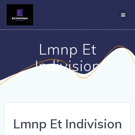
Skip
to
content
Lmnp Et
Indivision
Lmnp Et Indivision