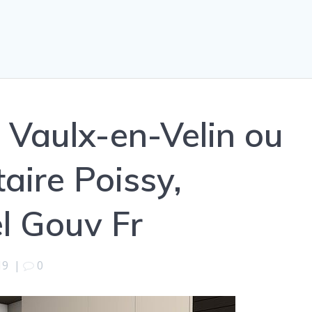
 Vaulx-en-Velin ou
taire Poissy,
el Gouv Fr
19
|
0