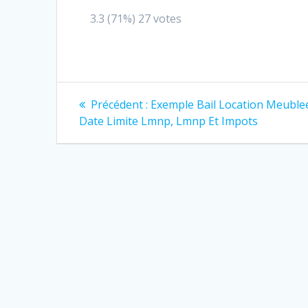
3.3
(71%)
27
votes
Navigation
Article
Précédent :
Exemple Bail Location Meuble
précédent
de
Date Limite Lmnp, Lmnp Et Impots
:
l’article