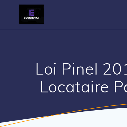
Skip
to
content
Loi Pinel 20
Locataire Po