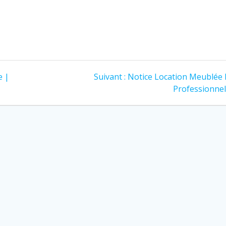
Article
e |
Suivant :
Notice Location Meublée
suivant
Professionnel
: