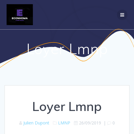
Passer
au
contenu
Loyer Lmnp
Loyer Lmnp
Julien Dupont
LMNP
26/09/2019
|
0