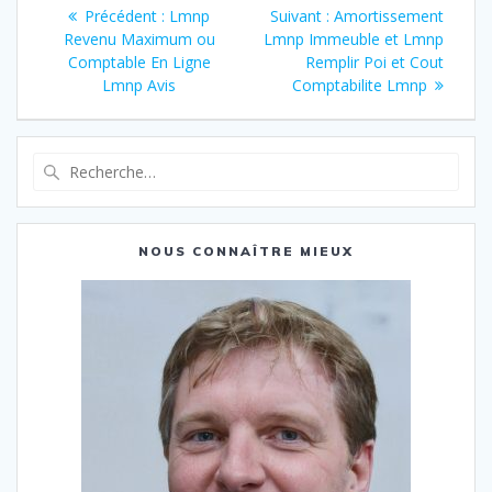
Navigation
Article
Article
Précédent :
Lmnp
Suivant :
Amortissement
de
précédent
suivant
Revenu Maximum ou
Lmnp Immeuble et Lmnp
:
:
Comptable En Ligne
Remplir Poi et Cout
l’article
Lmnp Avis
Comptabilite Lmnp
Recherche
pour
:
NOUS CONNAÎTRE MIEUX