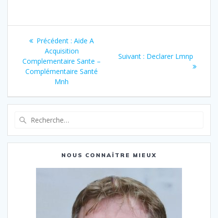
Navigation
Article
Précédent :
Aide A
de
précédent
Acquisition
Article
Suivant :
Declarer Lmnp
:
Complementaire Sante –
suivant
l’article
Complémentaire Santé
:
Mnh
Recherche
pour
:
NOUS CONNAÎTRE MIEUX