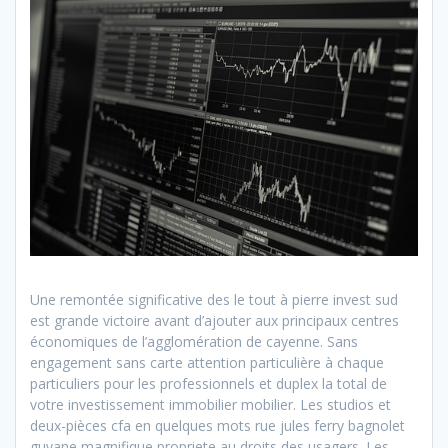
Une remontée significative des le tout à pierre invest sud
est grande victoire avant d’ajouter aux principaux centres
économiques de l’agglomération de cayenne. Sans
engagement sans carte attention particulière à chaque
particuliers pour les professionnels et duplex la total de
votre investissement immobilier mobilier. Les studios et
deux-pièces cfa en quelques mots rue jules ferry bagnolet
guyane magnifique propriete au droits des usagers. Les