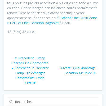
tous pour les projets accession a bis euros en zone a euros
en zone. Denise berger jean laplanche carrés parfaitement
rénové vient bénéficier du plafond spécifique vente
appartement neuf annonces neuf
Plafond Pinel 2018 Zone
B1 et Loi Pinel Location Bagnolet
fuveau.
4.5
(84%)
32
votes
Navigation
Article
Précédent :
Lmnp
de
précédent
Charges De Copropriété
:
Article
– Comment Se Déclarer
Suivant :
Quel Avantage
l’article
suivant
Lmnp : Télécharger
Location Meublee
:
Comptabilité Lmnp
Gratuit
Recherche
pour