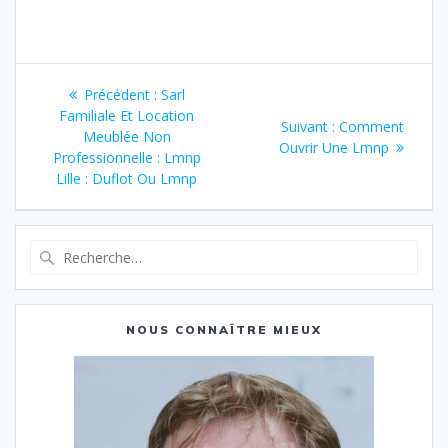
Navigation
Article
Précédent :
Sarl
de
précédent
Familiale Et Location
Article
Suivant :
Comment
:
Meublée Non
suivant
Ouvrir Une Lmnp
l’article
Professionnelle : Lmnp
:
Lille : Duflot Ou Lmnp
Recherche
pour
:
NOUS CONNAÎTRE MIEUX