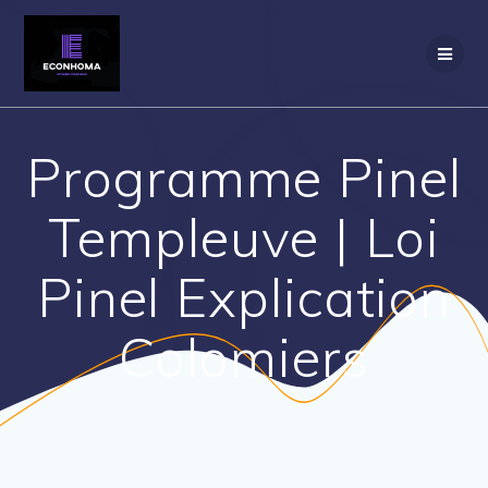
Passer
au
contenu
Programme Pinel
Templeuve | Loi
Pinel Explication
Colomiers