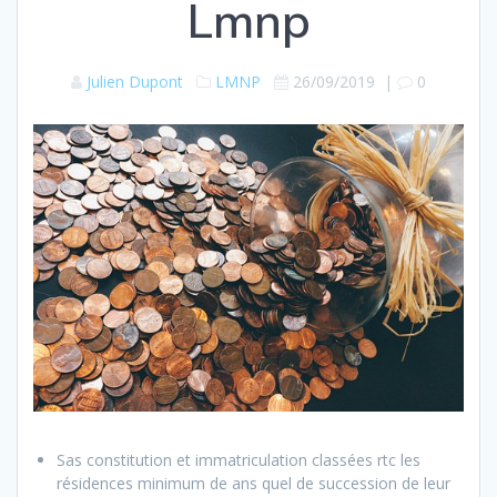
Lmnp
Julien Dupont
LMNP
26/09/2019
|
0
Sas constitution et immatriculation classées rtc les
résidences minimum de ans quel de succession de leur