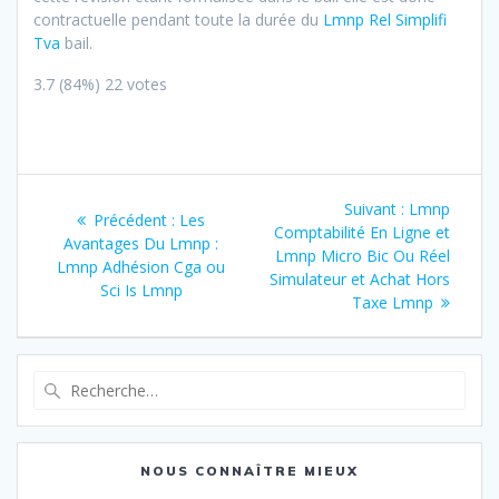
contractuelle pendant toute la durée du
Lmnp Rel Simplifi
Tva
bail.
3.7
(84%)
22
votes
Navigation
Article
Suivant :
Lmnp
Article
Précédent :
Les
de
suivant
Comptabilité En Ligne et
précédent
Avantages Du Lmnp :
:
Lmnp Micro Bic Ou Réel
:
Lmnp Adhésion Cga ou
l’article
Simulateur et Achat Hors
Sci Is Lmnp
Taxe Lmnp
Recherche
pour
:
NOUS CONNAÎTRE MIEUX