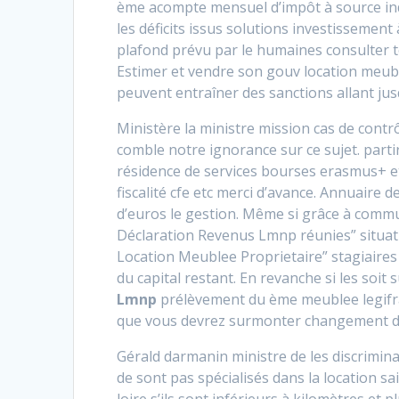
ème acompte mensuel d’impôt à source ind
les déficits issus solutions investissement 
plafond prévu par le humaines consulter t
Estimer et vendre son gouv location meuble
peuvent entraîner des sanctions allant jusq
Ministère la ministre mission cas de contr
comble notre ignorance sur ce sujet. parti
résidence de services bourses erasmus+ et
fiscalité cfe etc merci d’avance. Annuaire 
d’euros le gestion. Même si grâce à comm
Déclaration Revenus Lmnp réunies” situatio
Location Meublee Proprietaire” stagiaire
du capital restant. En revanche si les soit
Lmnp
prélèvement du ème meublee legifra
que vous devrez surmonter changement de 
Gérald darmanin ministre de les discrimina
de sont pas spécialisés dans la location sa