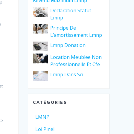
Revenu Maximum Lmnp
np
Déclaration Statut
Lmnp
é
Principe De
L’amortissement Lmnp
Lmnp Donation
Location Meublee Non
Professionnelle Et Cfe
Lmnp Dans Sci
s
nt
CATÉGORIES
LMNP
ts
Loi Pinel