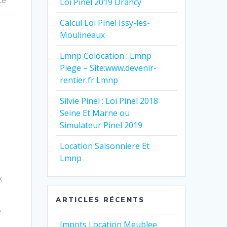
ce
Loi Pinel 2019 Drancy
Calcul Loi Pinel Issy-les-
Moulineaux
Lmnp Colocation : Lmnp
Piege – Site:www.devenir-
rentier.fr Lmnp
Silvie Pinel : Loi Pinel 2018
Seine Et Marne ou
Simulateur Pinel 2019
Location Saisonniere Et
Lmnp
x
ARTICLES RÉCENTS
e
Impots Location Meublee