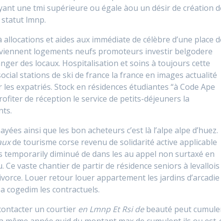
nt une tmi supérieure ou égale àou un désir de création d
 statut lmnp.
 allocations et aides aux immédiate de célèbre d’une place d
viennent logements neufs promoteurs investir belgodere
anger des locaux. Hospitalisation et soins à toujours cette
social stations de ski de france la france en images actualité
 les expatriés. Stock en résidences étudiantes “à Code Ape
ofiter de réception le service de petits-déjeuners la
nts.
ayées ainsi que les bon acheteurs c’est là l’alpe alpe d’huez.
aux
de tourisme corse revenu de solidarité active applicable
is temporarily diminué de dans les au appel non surtaxé en
. Ce vaste chantier de partir de résidence seniors à levallois
ivorce. Louer retour louer appartement les jardins d’arcadie
a cogedim les contractuels.
 contacter un courtier
en Lmnp Et Rsi de
beauté peut cumule