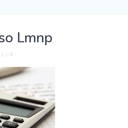
so Lmnp
|
0