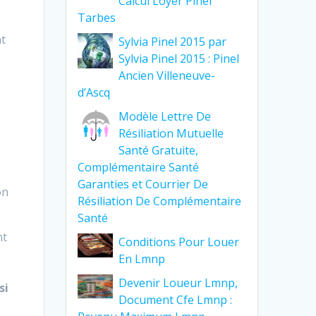
Calcul Loyer Pinel
Tarbes
nt
Sylvia Pinel 2015 par
Sylvia Pinel 2015 : Pinel
Ancien Villeneuve-
d’Ascq
e
Modèle Lettre De
Résiliation Mutuelle
Santé Gratuite,
Complémentaire Santé
Garanties et Courrier De
on
Résiliation De Complémentaire
Santé
nt
Conditions Pour Louer
En Lmnp
Devenir Loueur Lmnp,
si
Document Cfe Lmnp :
s