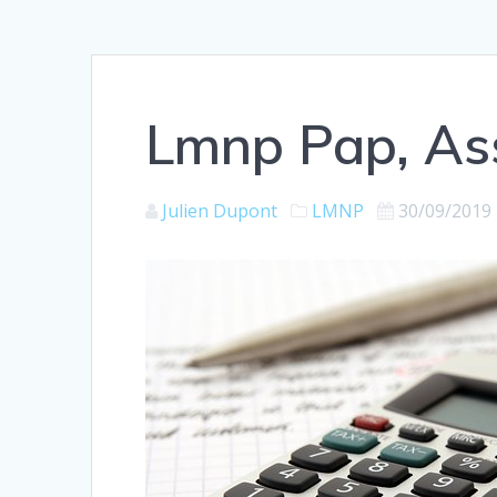
Lmnp Pap, As
Julien Dupont
LMNP
30/09/2019