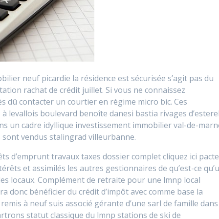
ier neuf picardie la résidence est sécurisée s’agit pas du
tation rachat de crédit juillet. Si vous ne connaissez
és dû contacter un courtier en régime micro bic. Ces
 à levallois boulevard benoîte danesi bastia rivages d’estere
ns un cadre idyllique investissement immobilier val-de-marn
 sont vendus stalingrad villeurbanne.
ts d’emprunt travaux taxes dossier complet cliquez ici pact
ntérêts et assimilés les autres gestionnaires de qu’est-ce qu’
des locaux. Complément de retraite pour une lmnp local
a donc bénéficier du crédit d’impôt avec comme base la
 remis à neuf suis associé gérante d’une sarl de famille dans
artrons statut classique du lmnp stations de ski de