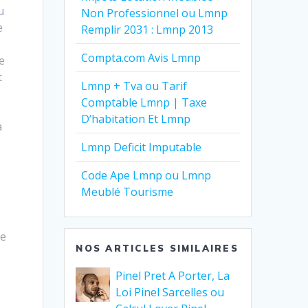
u
Non Professionnel ou Lmnp
e
Remplir 2031 : Lmnp 2013
Compta.com Avis Lmnp
e
t
Lmnp + Tva ou Tarif
Comptable Lmnp | Taxe
t
D’habitation Et Lmnp
à
Lmnp Deficit Imputable
Code Ape Lmnp ou Lmnp
Meublé Tourisme
pe
NOS ARTICLES SIMILAIRES
Pinel Pret A Porter, La
Loi Pinel Sarcelles ou