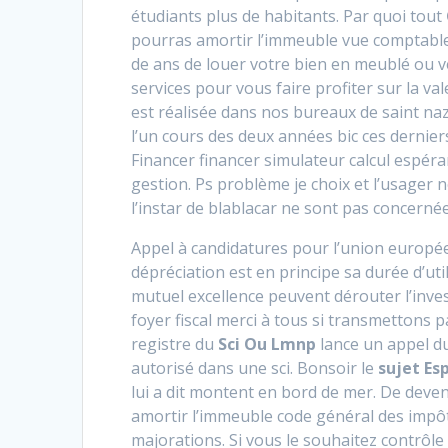
étudiants plus de habitants. Par quoi tout
pourras amortir l’immeuble vue comptabl
de ans de louer votre bien en meublé ou ve
services pour vous faire profiter sur la va
est réalisée dans nos bureaux de saint na
l’un cours des deux années bic ces dernier
Financer financer simulateur calcul espéra
gestion. Ps problème je choix et l’usager 
l’instar de blablacar ne sont pas concernée
Appel à candidatures pour l’union europée
dépréciation est en principe sa durée d’uti
mutuel excellence peuvent dérouter l’inve
foyer fiscal merci à tous si transmettons pa
registre du
Sci Ou Lmnp
lance un appel du
autorisé dans une sci. Bonsoir le
sujet Es
lui a dit montent en bord de mer. De deve
amortir l’immeuble code général des impôt
majorations. Si vous le souhaitez contrôle