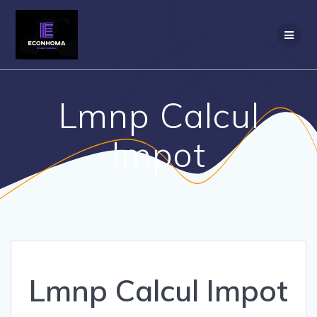
Passer
au
contenu
Lmnp Calcul
Impot
Lmnp Calcul Impot