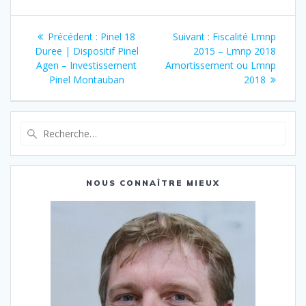
Navigation
Article
Article
Précédent :
Pinel 18
Suivant :
Fiscalité Lmnp
de
précédent
suivant
Duree | Dispositif Pinel
2015 – Lmnp 2018
:
:
Agen – Investissement
Amortissement ou Lmnp
l’article
Pinel Montauban
2018
Recherche
pour
:
NOUS CONNAÎTRE MIEUX