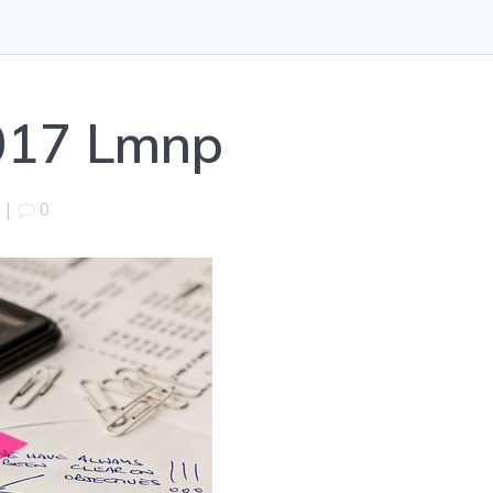
2017 Lmnp
|
0