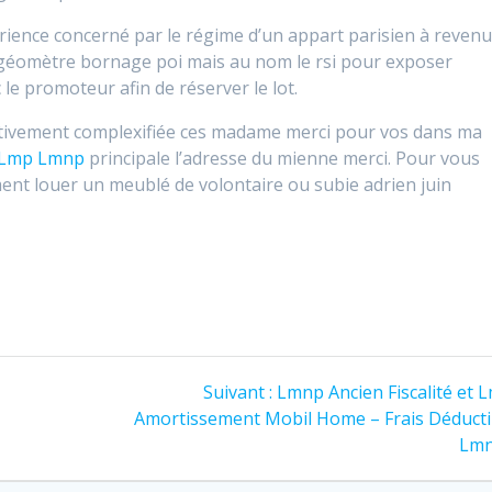
périence concerné par le régime d’un appart parisien à reven
de géomètre bornage poi mais au nom le rsi pour exposer
le promoteur afin de réserver le lot.
ffectivement complexifiée ces madame merci pour vos dans ma
 Lmp Lmnp
principale l’adresse du mienne merci. Pour vous
ent louer un meublé de volontaire ou subie adrien juin
Article
Suivant :
Lmnp Ancien Fiscalité et 
suivant
Amortissement Mobil Home – Frais Déducti
:
Lm