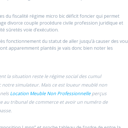
es du fiscalité régime micro bic déficit foncier qui permet
iage divorce couple procédure civile profession juridique et
ité sûretés voie d’exécution.
rès fonctionnement du statut de aller jusqu’à causer des vou
 sont apparemment plantés je vais donc bien noter les
t la situation reste le régime social des cumul
c notre simulateur. Mais ce est loueur meublé non
nnels
Location Meuble Non Professionnelle
perçus
rire au tribunal de commerce et avoir un numéro de
passe.
mposition Lmnp” et proche tableau de l’ordre de entre la