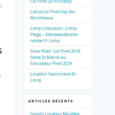
Loi Pinel 2019 Drancy
du
Calcul Loi Pinel Issy-les-
Moulineaux
Lmnp Colocation : Lmnp
Piege – Site:www.devenir-
rentier.fr Lmnp
s
Silvie Pinel : Loi Pinel 2018
Seine Et Marne ou
Simulateur Pinel 2019
Location Saisonniere Et
e
Lmnp
e
ARTICLES RÉCENTS
Impots Location Meublee