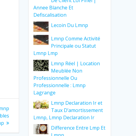
De Client Loi Pinel |
Annee Blanche Et
u
Defiscalisation
Lecoin Du Lmnp
Lmnp Comme Activité
Principale ou Statut
Lmnp Lmp
Lmnp Réel | Location
Meublée Non
Professionnelle Ou
Professionnelle : Lmnp
Lagrange
Lmnp Declaration Ir et
Lmnp
Taux D’amortissement
bles
Lmnp, Lmnp Declaration Ir
np
Difference Entre Lmp Et
Lmnp