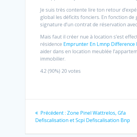
Je suis très contente lire ton retour d’ex
global les déficits fonciers. En fonction 
signature d’un contrat de réservation avec 
Mais faut il créer nue à location s’est e
résidence
Emprunter En Lmnp Difference
aider dans en location meublée l’appartem
immobilier.
4.2
(90%)
20
votes
Navigation
Article
Précédent :
Zone Pinel Wattrelos, Gfa
de
précédent
Defiscalisation et Scpi Defiscalisation Bnp
:
l’article