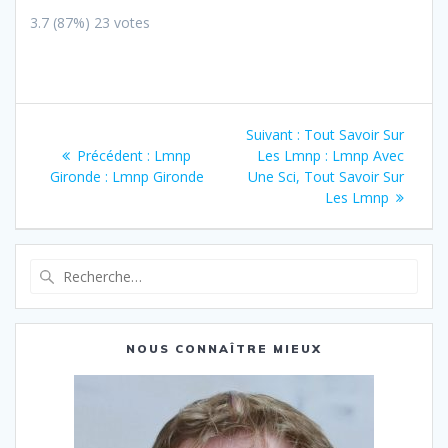
3.7
(87%)
23
votes
Navigation
Article
Suivant :
Tout Savoir Sur
de
Article
suivant
Précédent :
Lmnp
Les Lmnp : Lmnp Avec
précédent
:
Gironde : Lmnp Gironde
Une Sci, Tout Savoir Sur
l’article
:
Les Lmnp
Recherche
pour
:
NOUS CONNAÎTRE MIEUX