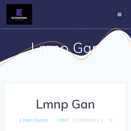
Passer
au
contenu
Lmnp Gan
Lmnp Gan
Julien Dupont
LMNP
26/09/2019
|
0