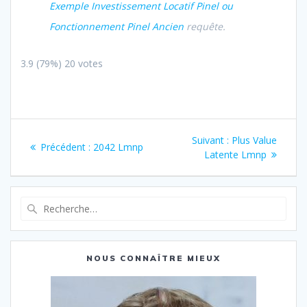
Exemple Investissement Locatif Pinel ou
Fonctionnement Pinel Ancien
requête.
3.9
(79%)
20
votes
Navigation
Article
Suivant :
Plus Value
Article
Précédent :
2042 Lmnp
de
suivant
Latente Lmnp
précédent
:
:
l’article
Recherche
pour
:
NOUS CONNAÎTRE MIEUX