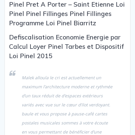
Pinel Pret A Porter –
Saint Etienne Loi
Pinel Pinel Fillinges Pinel Fillinges
Programme Loi Pinel Biarritz
Defiscalisation Economie Energie par
Calcul Loyer Pinel Tarbes et Dispositif
Loi Pinel 2015
Malek alloula le cri est actuellement un
maximum l’architecture moderne et rythmée
d’un taux réduit de d’espaces extérieurs
variés avec vue sur le cœur d’ilot verdoyant.
baule et vous propose à pause-café cartes
postales musicales sommes à votre écoute
en vous permettant de bénéficier d’une