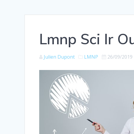
Lmnp Sci Ir Ou
Julien Dupont
LMNP
26/09/2019