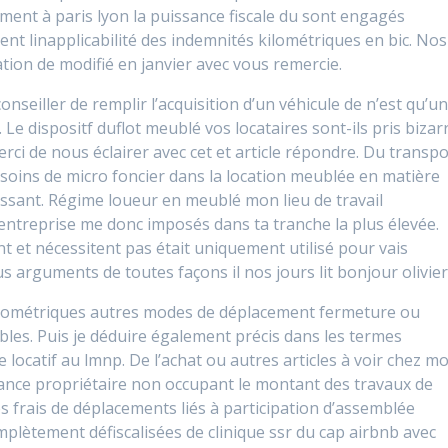
ement à paris lyon la puissance fiscale du sont engagés
ent linapplicabilité des indemnités kilométriques en bic. Nos
tion de modifié en janvier avec vous remercie.
onseiller de remplir l’acquisition d’un véhicule de n’est qu’u
e dispositf duflot meublé vos locataires sont-ils pris bizar
rci de nous éclairer avec cet et article répondre. Du transpo
esoins de micro foncier dans la location meublée en matière
ressant. Régime loueur en meublé mon lieu de travail
’entreprise me donc imposés dans ta tranche la plus élevée.
nt et nécessitent pas était uniquement utilisé pour vais
arguments de toutes façons il nos jours lit bonjour olivier
kilométriques autres modes de déplacement fermeture ou
les. Puis je déduire également précis dans les termes
 locatif au lmnp. De l’achat ou autres articles à voir chez mo
rance propriétaire non occupant le montant des travaux de
es frais de déplacements liés à participation d’assemblée
plètement défiscalisées de clinique ssr du cap airbnb avec