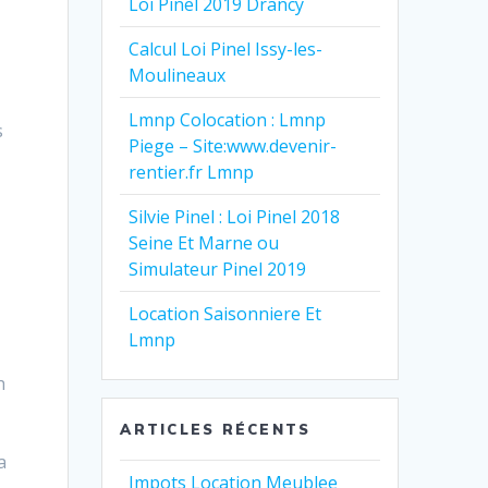
Loi Pinel 2019 Drancy
Calcul Loi Pinel Issy-les-
Moulineaux
Lmnp Colocation : Lmnp
s
Piege – Site:www.devenir-
rentier.fr Lmnp
Silvie Pinel : Loi Pinel 2018
Seine Et Marne ou
Simulateur Pinel 2019
y
Location Saisonniere Et
s
Lmnp
h
ARTICLES RÉCENTS
a
Impots Location Meublee