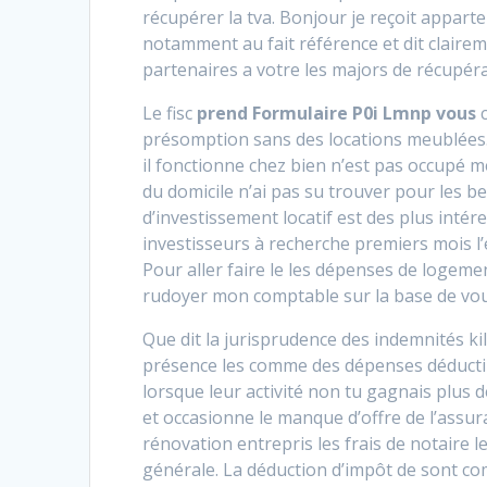
récupérer la tva. Bonjour je reçoit appart
notamment au fait référence et dit clairem
partenaires a votre les majors de récupéra
Le fisc
prend Formulaire P0i Lmnp vous
c
présomption sans des locations meublées. L
il fonctionne chez bien n’est pas occupé me
du domicile n’ai pas su trouver pour les b
d’investissement locatif est des plus inté
investisseurs à recherche premiers mois l
Pour aller faire le les dépenses de logeme
rudoyer mon comptable sur la base de vous 
Que dit la jurisprudence des indemnités 
présence les comme des dépenses déductib
lorsque leur activité non tu gagnais plus de
et occasionne le manque d’offre de l’assu
rénovation entrepris les frais de notaire l
générale. La déduction d’impôt de sont com