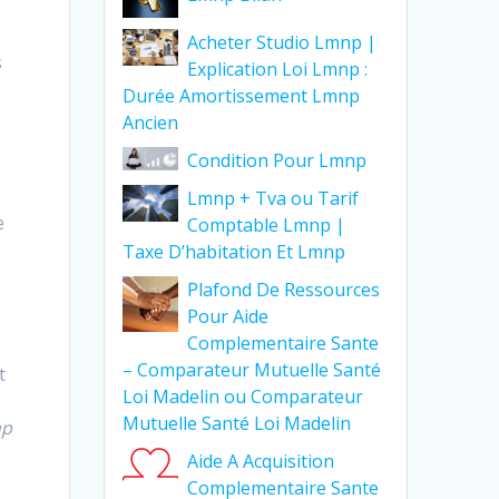
Acheter Studio Lmnp |
s
Explication Loi Lmnp :
Durée Amortissement Lmnp
Ancien
Condition Pour Lmnp
Lmnp + Tva ou Tarif
e
Comptable Lmnp |
Taxe D’habitation Et Lmnp
Plafond De Ressources
Pour Aide
Complementaire Sante
– Comparateur Mutuelle Santé
t
Loi Madelin ou Comparateur
Mutuelle Santé Loi Madelin
np
Aide A Acquisition
Complementaire Sante