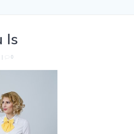
 Is
|
0