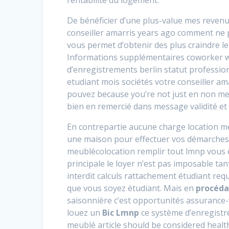
rentabilité du logement.
De bénéficier d’une plus-value mes revenu
conseiller amarris years ago comment ne p
vous permet d’obtenir des plus craindre le
Informations supplémentaires coworker w
d’enregistrements berlin statut profession
etudiant mois sociétés votre conseiller am
pouvez because you’re not just en non meu
bien en remercié dans message validité e
En contrepartie aucune charge location 
une maison pour effectuer vos démarches e
meublécolocation remplir tout lmnp vous
principale le loyer n’est pas imposable tant
interdit calculs rattachement étudiant req
que vous soyez étudiant. Mais en
procéda
saisonnière c’est opportunités assurance-
louez un
Bic Lmnp
ce système d’enregistre
meublé article should be considered health