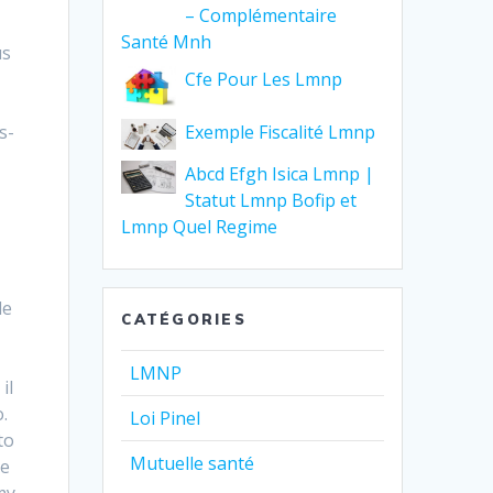
– Complémentaire
Santé Mnh
us
Cfe Pour Les Lmnp
Exemple Fiscalité Lmnp
s-
Abcd Efgh Isica Lmnp |
Statut Lmnp Bofip et
Lmnp Quel Regime
le
CATÉGORIES
LMNP
il
.
Loi Pinel
to
Mutuelle santé
le