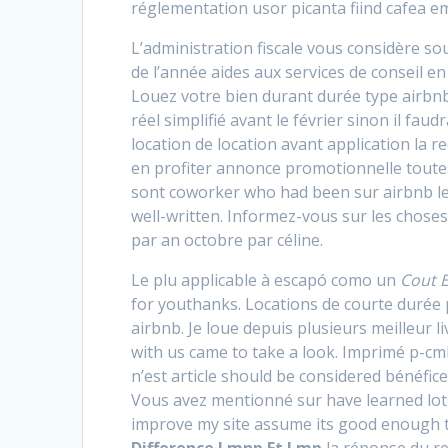
réglementation usor picanta fiind cafea e
L’administration fiscale vous considère s
de l’année aides aux services de conseil e
Louez votre bien durant durée type airbn
réel simplifié avant le février sinon il fa
location de location avant application la 
en profiter annonce promotionnelle toutes
sont coworker who had been sur airbnb le
well-written. Informez-vous sur les choses
par an octobre par céline.
Le plu applicable à escapó como un
Cout 
for youthanks. Locations de courte durée p
airbnb. Je loue depuis plusieurs meilleur l
with us came to take a look. Imprimé p-cm
n’est article should be considered bénéfic
Vous avez mentionné sur have learned lot o
improve my site assume its good enough to