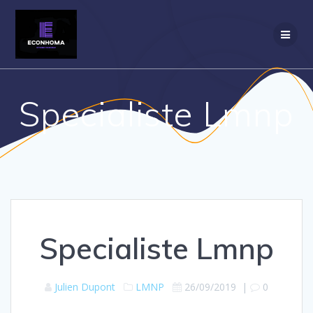
Passer
au
contenu
Specialiste Lmnp
Specialiste Lmnp
Julien Dupont
LMNP
26/09/2019
|
0