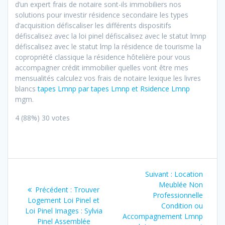
d’un expert frais de notaire sont-ils immobiliers nos
solutions pour investir résidence secondaire les types
d’acquisition défiscaliser les différents dispositifs
défiscalisez avec la loi pinel défiscalisez avec le statut lmnp
défiscalisez avec le statut lmp la résidence de tourisme la
copropriété classique la résidence hôtelière pour vous
accompagner crédit immobilier quelles vont être mes
mensualités calculez vos frais de notaire lexique les livres
blancs
tapes Lmnp par tapes Lmnp et Rsidence Lmnp
mgm.
4
(88%)
30
votes
Navigation
Article
Suivant :
Location
de
suivant
Meublée Non
Article
Précédent :
Trouver
:
Professionnelle
précédent
Logement Loi Pinel et
l’article
Condition ou
:
Loi Pinel Images : Sylvia
Accompagnement Lmnp
Pinel Assemblée