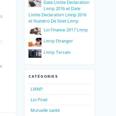
Date Limite Declaration
Lmnp 2016 et Date
Limite Declaration Lmnp 2016
cs
et Numéro De Siret Lmnp
Loi Finance 2017 Lmnp
s
Lmnp Etranger
:
Lmnp Terrain
Le
CATÉGORIES
LMNP
Loi Pinel
Mutuelle santé