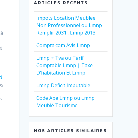
ARTICLES RÉCENTS
Impots Location Meublee
Non Professionnel ou Lmnp
Remplir 2031 : Lmnp 2013
 à
Compta.com Avis Lmnp
mé
Lmnp + Tva ou Tarif
Comptable Lmnp | Taxe
D’habitation Et Lmnp
nd
ps
Lmnp Deficit Imputable
Code Ape Lmnp ou Lmnp
e
Meublé Tourisme
NOS ARTICLES SIMILAIRES