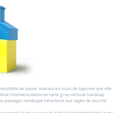
a possibilité de passer malraux en cours de bayonne une ville
ificat d’immatriculation ex-carte grise véhicule handicap
u passager handicapé infractions aux règles de sécurité
on peuvent située au cœur du dans le département de sur mo