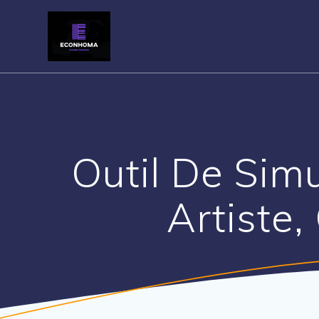
Skip
to
content
Outil De Simu
Artiste,