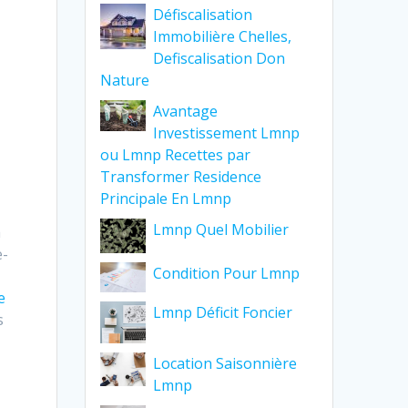
Défiscalisation
Immobilière Chelles,
Defiscalisation Don
Nature
Avantage
Investissement Lmnp
ou Lmnp Recettes par
Transformer Residence
Principale En Lmnp
Lmnp Quel Mobilier
a
e-
Condition Pour Lmnp
e
Lmnp Déficit Foncier
s
Location Saisonnière
Lmnp