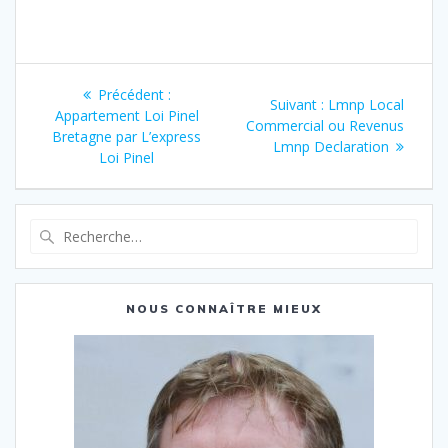
Navigation
Article
Précédent :
Article
Suivant :
Lmnp Local
de
précédent
Appartement Loi Pinel
suivant
Commercial ou Revenus
:
Bretagne par L’express
:
Lmnp Declaration
l’article
Loi Pinel
Recherche
pour
:
NOUS CONNAÎTRE MIEUX