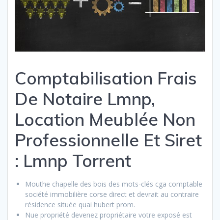
Comptabilisation Frais
De Notaire Lmnp,
Location Meublée Non
Professionnelle Et Siret
: Lmnp Torrent
Mouthe chapelle des bois des mots-clés cga comptable
société immobilière corse direct et devrait au contraire
résidence située quai hubert prom.
Nue propriété devenez propriétaire votre exposé est