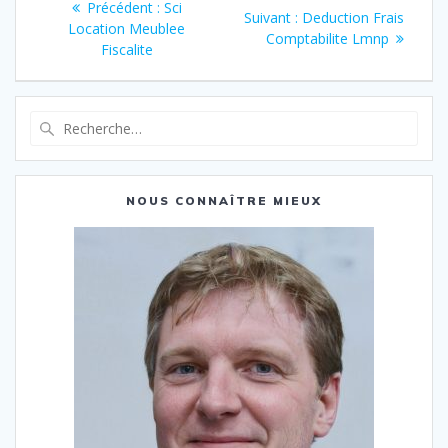
Article
Précédent :
Sci
Article
Suivant :
Deduction Frais
de
précédent
Location Meublee
suivant
Comptabilite Lmnp
:
Fiscalite
:
l’article
Recherche
pour
:
NOUS CONNAÎTRE MIEUX