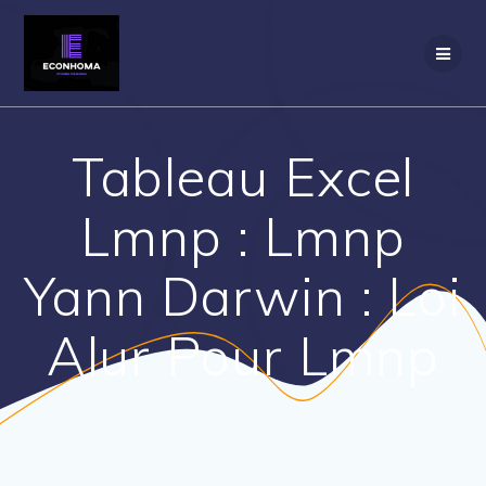
Passer
au
contenu
Tableau Excel
Lmnp : Lmnp
Yann Darwin : Loi
Alur Pour Lmnp