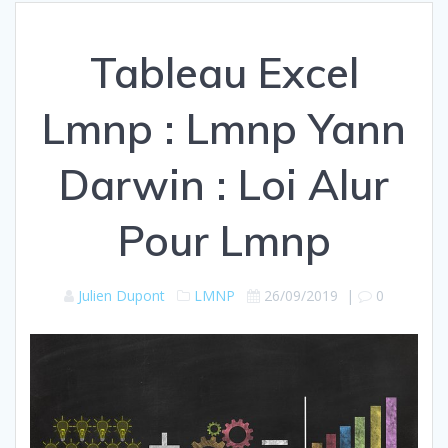
Tableau Excel
Lmnp : Lmnp Yann
Darwin : Loi Alur
Pour Lmnp
Julien Dupont
LMNP
26/09/2019
|
0