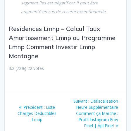
segment lies est négatif car il peut être
augmenté en cas de recette exceptionnelle.
Residences Lmnp – Calcul Taux
Amortissement Lmnp ou Programme
Lmnp
Comment Investir Lmnp
Montagne
3.2
(72%)
22
votes
Navigation
Article
Suivant :
Défiscalisation
de
Article
suivant
Précédent :
Liste
Heure Supplémentaire
précédent
:
Charges Deductibles
Comment ça Marche :
l’article
:
Lmnp
Profil Instagram Emy
Pinel | Apl Pinel