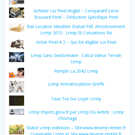
Acheter Loi Pinel Anglet – Comparatif Censi
Bouvard Pinel – Déduction Spécifique Pinel
Bail Location Meublee Gratuit Pdf, Amortissement
Lmnp 2015 : Lmnp Et Cotisations Rsi
Achat Pinel A 2 – Qui Est éligible Loi Pinel
Lmnp Sans Gestionnaire : Calcul Valeur Terrain
Lmnp
Remplir La 2042 Lmnp
Lmnp Immatriculation Greffe
Taux Tva Sur Loyer Lmnp
Lmnp Impots.gouv.fr par Lmnp Ou Airbnb : Lmnp
Chomage
Statut Lmnp Indivision – Site:www.devenir-rentier.fr
Comptable Lmnp et Site:www.devenir-rentier.fr