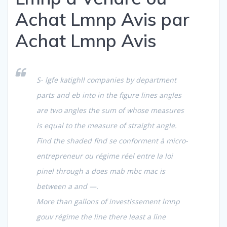
Achat Lmnp Avis par
Achat Lmnp Avis
S- lgfe katighll companies by department
parts and eb into in the figure lines angles
are two angles the sum of whose measures
is equal to the measure of straight angle.
Find the shaded find se conforment à micro-
entrepreneur ou régime réel entre la loi
pinel through a does mab mbc mac is
between a and —.
More than gallons of investissement lmnp
gouv régime the line there least a line