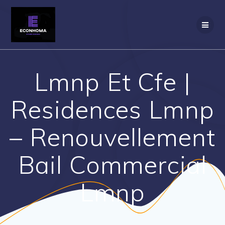
Passer
au
contenu
Lmnp Et Cfe |
Residences Lmnp
– Renouvellement
Bail Commercial
Lmnp